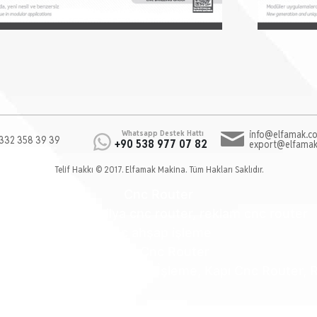
Whatsapp Destek Hattı
info@elfamak.co
332 358 39 39
+90 538 977 07 82
export@elfamak
Telif Hakkı © 2017. Elfamak Makina. Tüm Hakları Saklıdır.
Cnc Router
cnc router, mobilya cnc router, reklam cnc router
cnc ahşap işleme
Kalıp Cnc Router
ter, Mobilya İşleme, Kapı İşleme, Kapı Cnc Router