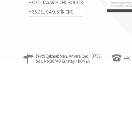
ROUTER
ÖZEL TASARIM CNC ROUTER
36 DELİK AKUSTİK CNC
ROUTER
Fevzi Çakmak Mah. Ankara Cad. 10753
+90 
Sok. No:30/AD Karatay / KONYA
Ahşap Cnc Router, Marangoz Cnc, Mobilya Cnc Rou