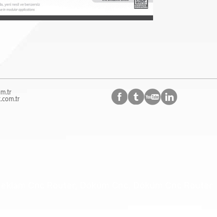
m.tr
.com.tr
, Reklam Cnc Router, Döküm Cnc, Döküm Cnc Router