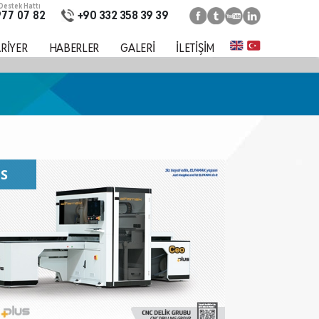
estek Hattı
+90 332 358 39 39
977 07 82
RİYER
HABERLER
GALERİ
İLETİŞİM
US