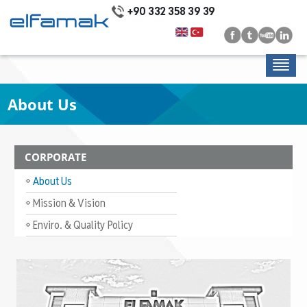
+90 332 358 39 39
About Us
CORPORATE
About Us
Mission & Vision
Enviro. & Quality Policy